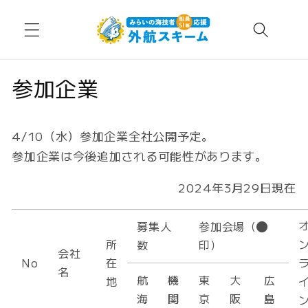
コンテ
ンツに
進む
参加企業
4/10（水）参加企業全社公開予定。
参加企業は今後追加される可能性があります。
2024年3月29日現在
募集人
参加会場（
所
数
印）
会社
No
在
名
航
機
東
大
広
地
海
関
京
阪
島