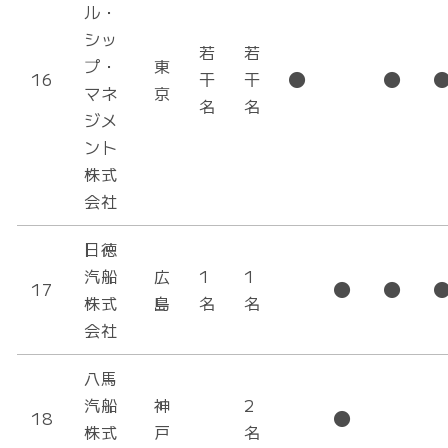
ル・
シッ
若
若
プ・
東
16
干
干
マネ
京
名
名
ジメ
ント
株式
会社
日徳
汽船
広
1
1
17
株式
島
名
名
会社
八馬
汽船
神
2
18
株式
戸
名