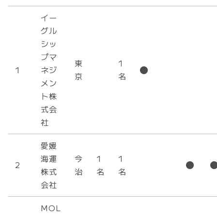
イー
グル
シッ
プマ
東
1
1
ネジ
京
名
メン
ト株
式会
社
愛媛
海運
今
1
1
2
株式
治
名
名
会社
MOL