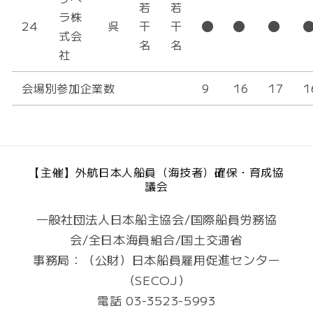
若
若
ラ株
24
呉
干
干
式会
名
名
社
会場別参加企業数
9
16
17
1
【主催】外航日本人船員（海技者）確保・育成協
議会
一般社団法人日本船主協会/国際船員労務協
会/全日本海員組合/国土交通省
事務局：（公財）日本船員雇用促進センター
（SECOJ）
電話 03-3523-5993