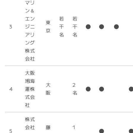
マリ
ン＆
エン
若
若
東
3
ジニ
干
干
京
アリ
名
名
ング
株式
会社
大阪
旭海
大
2
4
運株
阪
名
式会
社
株式
会社
藤
1
5