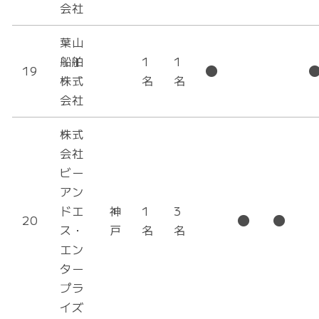
会社
葉山
船舶
1
1
19
株式
名
名
会社
株式
会社
ビー
アン
ドエ
神
1
3
20
ス・
戸
名
名
エン
ター
プラ
イズ