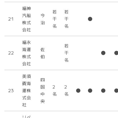
福神
若
若
汽船
今
21
干
干
株式
治
名
名
会社
福永
若
海運
佐
22
干
株式
伯
名
会社
美須
四
賀海
国
2
2
23
運株
中
名
名
式会
央
社
リベ