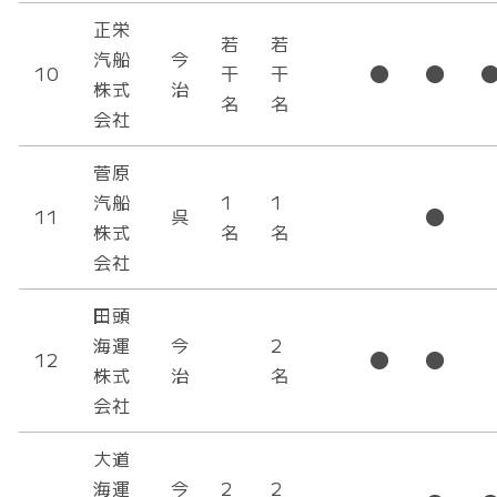
正栄
若
若
汽船
今
10
干
干
株式
治
名
名
会社
菅原
汽船
1
1
11
呉
株式
名
名
会社
田頭
海運
今
2
12
株式
治
名
会社
大道
海運
今
2
2