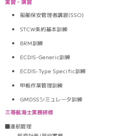
実習・演習
船舶保安管理者講習(SSO)
STCW条約基本訓練
BRM訓練
ECDIS-Generic訓練
ECDIS‐Type Specific訓練
甲板作業管理訓練
GMDSSシミュレータ訓練
三等航海士実務研修
運航管理
航海計画/荷役実務