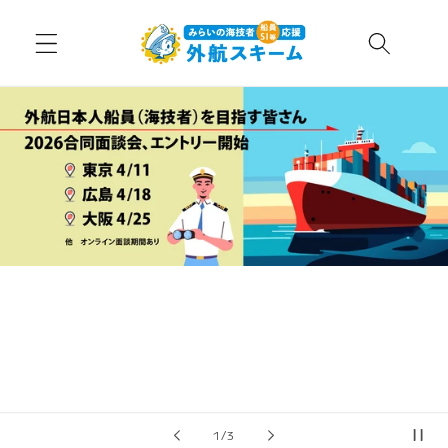
コンテ
ンツに
進む
の
2
/
3