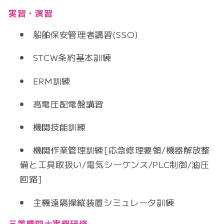
実習・演習
船舶保安管理者講習(SSO)
STCW条約基本訓練
ERM訓練
高電圧配電盤講習
機関技能訓練
機関作業管理訓練[応急修理要領/機器解放整
備と工具取扱い/電気シーケンス/PLC制御/油圧
回路]
主機遠隔操縦装置シミュレータ訓練
三等機関士実務研修